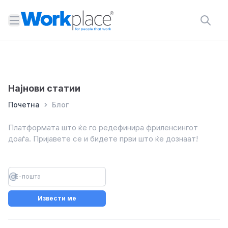
Open menu
Најнови статии
Почетна
Блог
Платформата што ќе го редефинира фриленсингот
доаѓа. Пријавете се и бидете први што ќе дознаат!
Извести ме