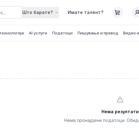
Што барате?
Имате талент?
технологија
AI услуги
Податоци
Пишување и превод
Видео 
Нема резултати
Нема пронајдени податоци. Обид