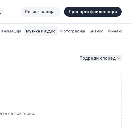
Регистрација
Пронајди фриленсери
и анимација
Музика и аудио
Фотографија
Бизнис
Финансии
Подреди според
ете се повторно.