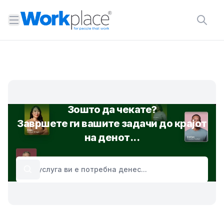
Open menu
Зошто да чекате?
Завршете ги вашите задачи до крајот
на денот...