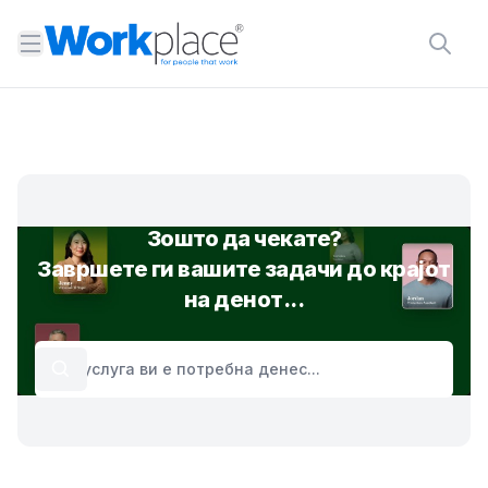
Open menu
Зошто да чекате?
Завршете ги вашите задачи до крајот
на денот...